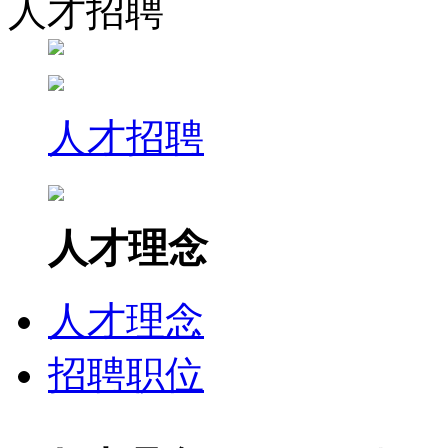
人才招聘
人才招聘
人才理念
人才理念
招聘职位