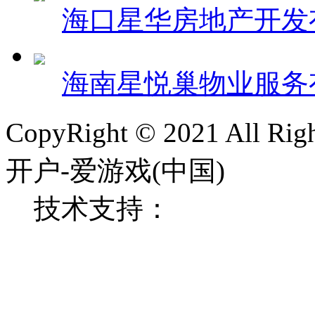
海口星华房地产开发
海南星悦巢物业服务
CopyRight © 2021 All
开户-爱游戏(中国)
技术支持：