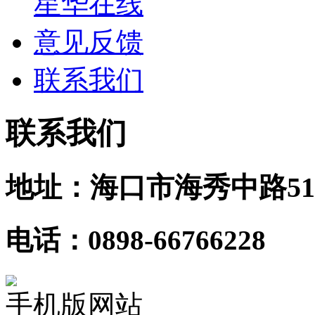
星华在线
意见反馈
联系我们
联系我们
地址：海口市海秀中路51
电话：0898-66766228
手机版网站