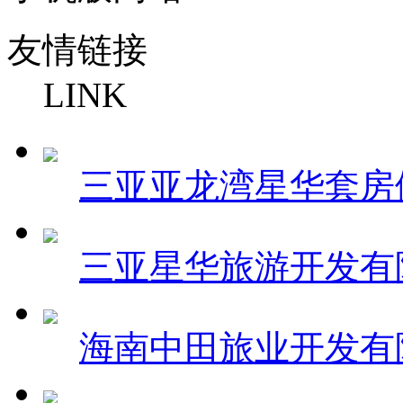
友情链接
LINK
三亚亚龙湾星华套房
三亚星华旅游开发有
海南中田旅业开发有