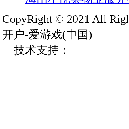
CopyRight © 2021 All
开户-爱游戏(中国)
技术支持：