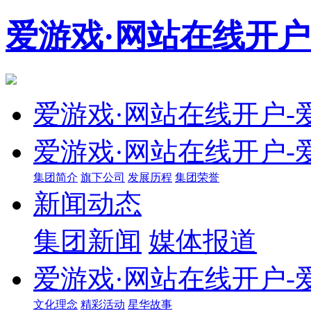
爱游戏·网站在线开户
爱游戏·网站在线开户-爱
爱游戏·网站在线开户-爱
集团简介
旗下公司
发展历程
集团荣誉
新闻动态
集团新闻
媒体报道
爱游戏·网站在线开户-爱
文化理念
精彩活动
星华故事