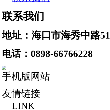
联系我们
地址：海口市海秀中路51
电话：0898-66766228
手机版网站
友情链接
LINK